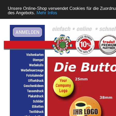
Unsere Online-Shop verwendet Cookies für die Zuordnu
des Angebots.
Mehr Infos
ANMELDEN
Visitenkarten
Stempel
Werbekulis
Werbefeuerzeuge
Fotokalender
Offsetdruck
Geschenkideen
Tassendruck
Plakatdruck
Schilder
Etiketten
Textildruck