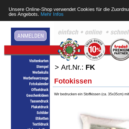
Unsere Online-Shop verwendet Cookies für die Zuordnu
des Angebots.
Mehr Infos
ANMELDEN
Visitenkarten
> Art.Nr.:
FK
Stempel
Werbekulis
Werbefeuerzeuge
Fotokissen
Fotokalender
Offsetdruck
Wir bedrucken ein Stoffkissen (ca. 35x35cm) mit
Geschenkideen
Tassendruck
Plakatdruck
Schilder
Etiketten
Textildruck